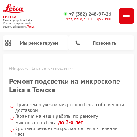
+7 (382) 248-97-26
FIX-LEICA
Ежедневно, с 10:00 до 20:00
Ремонт устройств Leica
Специализированный
cервисный центр г.
Томск
Мы ремонтируем
Позвонить
омске
Микроскоп Leica ремонт подсветки
Ремонт подсветки на микроскопе
Leica в Томске
Привезем и увезем микроскоп Leica собственной
Ремонт оптических нивелиров Leica
Ремонт цифровых биноклей Leica
Ремонт оптических прицелов Leica
доставкой
Гарантия на наши работы по ремонту
до 3-х лет
микроскопов Leica
Срочный ремонт микроскопов Leica в течении
часа