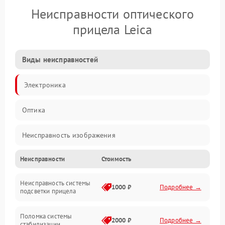
Неисправности оптического
прицела Leica
Виды неисправностей
Электроника
Оптика
Неисправность изображения
Неисправности
Стоимость
Механические повреждения
Неисправность системы
Неисправность фокусировки и оптики
1000 ₽
Подробнее →
подсветки прицела
Неисправность подсветки и электроники
Поломка системы
2000 ₽
Подробнее →
стабилизации