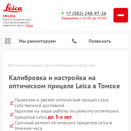
+7 (382) 248-97-26
FIX-LEICA
Ежедневно, с 10:00 до 20:00
Ремонт устройств Leica
Специализированный
cервисный центр г.
Томск
Мы ремонтируем
Позвонить
омске
Оптический прицел Leica калибровка и настройка
Калибровка и настройка на
оптическом прицеле Leica в Томске
Привезем и увезем оптический прицел Leica
Ремонт цифровых биноклей Leica
Ремонт оптических нивелиров Leica
собственной доставкой
Гарантия на наши работы по ремонту оптических
до 3-х лет
прицелов Leica
Срочный ремонт оптических прицелов Leica в
течении часа