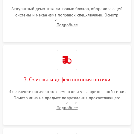
Аккуратный демонтаж линзовых блоков, оборачивающей
системы и механизма поправок спецключами. Осмотр
внутренних резьбовых соединений, пружин и
Подробнее
уплотнительных колец. Поиск причин люфта, смещения
точки попадания или заклинивания подвижных частей.
3. Очистка и дефектоскопия оптики
Извлечение оптических элементов и узла прицельной сетки.
Осмотр линз на предмет повреждения просветляющего
покрытия или появления грибка. Бережная очистка стекол
Подробнее
спецрастворами. Проверка целостности гравированной
сетки и модуля ее подсветки.