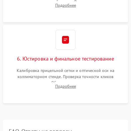
нанесение влагозащитной смазки. Вакуумирование корпуса
Подробнее
и заполнение его осушенным азотом или аргоном для
защиты линз от внутреннего запотевания.
6. Юстировка и финальное тестирование
Калибровка прицельной сетки и оптической оси на
коллиматорном стенде. Проверка точности кликов
механизма поправок. Обязательное испытание прицела на
Подробнее
ударном стенде для проверки устойчивости к отдаче и
гарантии сохранения точки пристрелки.