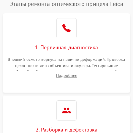
Этапы ремонта оптического прицела Leica
1. Первичная диагностика
Внешний осмотр корпуса на наличие деформаций. Проверка
целостности линз объектива и окуляра. Тестирование
работы барабанчиков ввода поправок, кольца отстройки
Подробнее
параллакса и зума. Выявление сколов, внутренних
загрязнений и нарушений герметичности.
2. Разборка и дефектовка