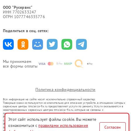
ООО "Русервис"
ИНН 7702633247
ОГРН 1077746335776
Поделиться в соц. сетях:
Мы принимаем
все формы оплаты
Политика конфиденциальности
Вся информация на сайте носит исключительно справочный характер.
Товарные знаки используются исключительно для описания устройств, в отношении которых
сервисные центры tms.leica-fix.ru предоставляют услуги по ремонту. Услуги оказываются в
неавторизованных сервисных центрах tms.leica-fix.ru, которые не связаны с
правообладателями товарных знаков или их официальными представителями.
Ремонт осуществляется для устройств, уже введенных в гражданский оборот в соответствии
Этот сайт использует файлы cookie. Вы можете
со статьей 1487 ГК РФ.
Использование товарных знаков не преследует цели индивидуализации услуг или введения
ознакомиться с
правилами использования
Согласен
потребителей в заблуждение, а служит для информирования о предоставляемых услугах по
ремонту техники указанных брендов.