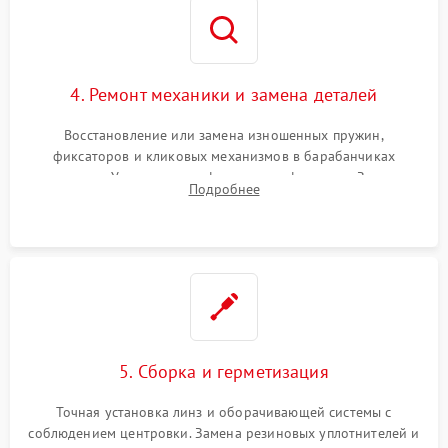
4. Ремонт механики и замена деталей
Восстановление или замена изношенных пружин,
фиксаторов и кликовых механизмов в барабанчиках
поправок. Устранение люфтов в трансфокаторе. Замена
Подробнее
поврежденных линз, разбитой сетки или восстановление
контактов в цепи подсветки прицельной марки.
5. Сборка и герметизация
Точная установка линз и оборачивающей системы с
соблюдением центровки. Замена резиновых уплотнителей и